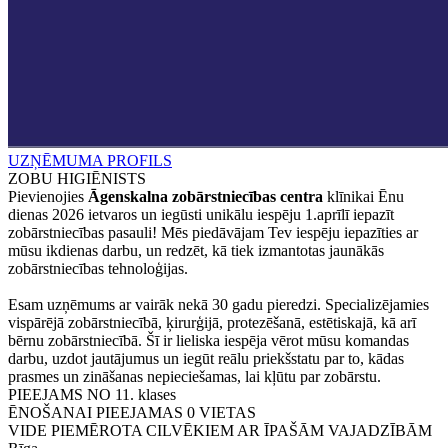
UZŅĒMUMA PROFILS
ZOBU HIGIĒNISTS
Pievienojies
Āgenskalna zobārstniecības centra
klīnikai Ēnu
dienas 2026 ietvaros un iegūsti unikālu iespēju 1.aprīlī iepazīt
zobārstniecības pasauli! Mēs piedāvājam Tev iespēju iepazīties ar
mūsu ikdienas darbu, un redzēt, kā tiek izmantotas jaunākās
zobārstniecības tehnoloģijas.
Esam uzņēmums ar vairāk nekā 30 gadu pieredzi. Specializējamies
vispārējā zobārstniecībā, ķirurģijā, protezēšanā, estētiskajā, kā arī
bērnu zobārstniecībā. Šī ir lieliska iespēja vērot mūsu komandas
darbu, uzdot jautājumus un iegūt reālu priekšstatu par to, kādas
prasmes un zināšanas nepieciešamas, lai kļūtu par zobārstu.
PIEEJAMS NO
11. klases
ĒNOŠANAI PIEEJAMAS
0
VIETAS
VIDE PIEMĒROTA CILVĒKIEM AR ĪPAŠĀM VAJADZĪBĀM