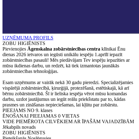
UZŅĒMUMA PROFILS
ZOBU HIGIĒNISTS
Pievienojies
Āgenskalna zobārstniecības centra
klīnikai Ēnu
dienas 2026 ietvaros un iegūsti unikālu iespēju 1.aprīlī iepazīt
zobārstniecības pasauli! Mēs piedāvājam Tev iespēju iepazīties ar
mūsu ikdienas darbu, un redzēt, kā tiek izmantotas jaunākās
zobārstniecības tehnoloģijas.
Esam uzņēmums ar vairāk nekā 30 gadu pieredzi. Specializējamies
vispārējā zobārstniecībā, ķirurģijā, protezēšanā, estētiskajā, kā arī
bērnu zobārstniecībā. Šī ir lieliska iespēja vērot mūsu komandas
darbu, uzdot jautājumus un iegūt reālu priekšstatu par to, kādas
prasmes un zināšanas nepieciešamas, lai kļūtu par zobārstu.
PIEEJAMS NO
9. klases
ĒNOŠANAI PIEEJAMAS
0
VIETAS
VIDE PIEMĒROTA CILVĒKIEM AR ĪPAŠĀM VAJADZĪBĀM
Jēkabpils novads
ZOBU HIGIĒNISTS
Pieteikšanās Noslēgusies