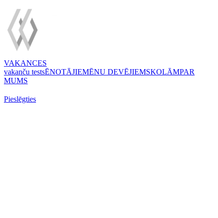
VAKANCES
vakanču tests
ĒNOTĀJIEM
ĒNU DEVĒJIEM
SKOLĀM
PAR
MUMS
Pieslēgties