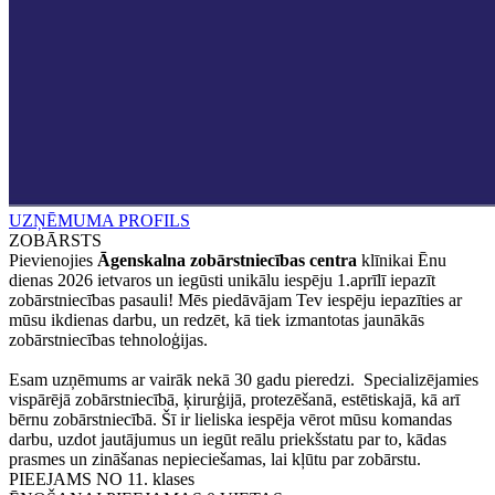
UZŅĒMUMA PROFILS
ZOBĀRSTS
Pievienojies
Āgenskalna zobārstniecības centra
klīnikai Ēnu
dienas 2026 ietvaros un iegūsti unikālu iespēju 1.aprīlī iepazīt
zobārstniecības pasauli! Mēs piedāvājam Tev iespēju iepazīties ar
mūsu ikdienas darbu, un redzēt, kā tiek izmantotas jaunākās
zobārstniecības tehnoloģijas.
Esam uzņēmums ar vairāk nekā 30 gadu pieredzi. Specializējamies
vispārējā zobārstniecībā, ķirurģijā, protezēšanā, estētiskajā, kā arī
bērnu zobārstniecībā. Šī ir lieliska iespēja vērot mūsu komandas
darbu, uzdot jautājumus un iegūt reālu priekšstatu par to, kādas
prasmes un zināšanas nepieciešamas, lai kļūtu par zobārstu.
PIEEJAMS NO
11. klases