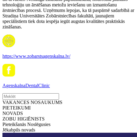
tehnoloģiju un ārstēšanas metožu ieviešanu un izmantošanu
ārstniecības procesā. Uzņēmums lepojas, ka tā paspārnē sadarbībā ar
Stradiņa Universitātes Zobārstniecības fakultāti, jaunajiem
speciālistiem tiek dota iespēja iegūt augstas kvalitātes praktiskās
zināšanas.
https://www.zobarstsagenskalna.lv/
AgenskalnaDentalClinic
VAKANCES NOSAUKUMS
PIETEIKUMI
NOVADS
ZOBU HIGIĒNISTS
Pieteikšanās Noslēgusies
Jēkabpils novads