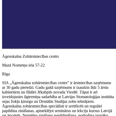
Āgenskalna Zobārstniecības centrs
Mazā Nometņu iela 57-22
Rīga
SIA „Āgenskalna zobārstniecības centrs” ir ārstniecības uzņēmums
ar 30 gadu pieredzi. Gadu gaitā uzņēmums ir izaudzis līdz 5 ārstu
kabinetiem un filiālei Jēkabpils novada Viesītē. Tāpat ir arī
izveidojusies ilgtermiņa sadarbība ar Latvijas Stomatoloģijas institūta
sejas žokļu ķirurgu un Dentālās Studijas zobu tehniķiem.
Āgenskalna zobārstniecības speciālisti ir sertificēti un regulāri
papildina zināšanas, apmeklējot seminārus un lekciju kursus Latvijā
un ārvalstīs. Nemitīga zināšanu papildināšana, nodrošina jaunāko