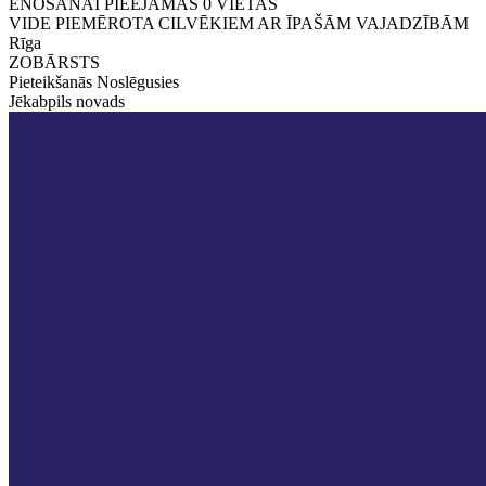
ĒNOŠANAI PIEEJAMAS
0
VIETAS
VIDE PIEMĒROTA CILVĒKIEM AR ĪPAŠĀM VAJADZĪBĀM
Rīga
ZOBĀRSTS
Pieteikšanās Noslēgusies
Jēkabpils novads